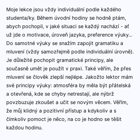
Moje lekce jsou vždy individuální podle každého
studenta/ky. Během úvodní hodiny se hodně ptám,
abych pochopil, v jaké situaci se každý nachází - ať
už jde o motivace, úroveň jazyka, preference výuky...
Do samotné výuky se snažím zapojit gramatiku a
mluvení (vždy samozřejmě podle individuální úrovně).
Je důležité pochopit gramatické principy, ale
současně umět je použít v praxi. Také věřím, že přes
mluvení se člověk zlepší nejlépe. Jakožto lektor mám
své principy výuky: atmosféra by měla být přátelská
a otevřená, kde se chyby netrestají, ale nýbrž
povzbuzuje zkoušet a učit se novým věcem. Věřím,
že můj klidný a pozitivní přístup a kdykoliv a s
čímkoliv pomoct je něco, na co je hodno se těšit
každou hodinu.