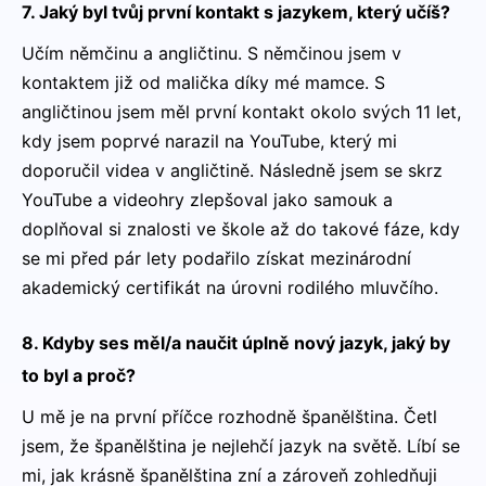
7. Jaký byl tvůj první kontakt s jazykem, který učíš?
Učím němčinu a angličtinu. S němčinou jsem v
kontaktem již od malička díky mé mamce. S
angličtinou jsem měl první kontakt okolo svých 11 let,
kdy jsem poprvé narazil na YouTube, který mi
doporučil videa v angličtině. Následně jsem se skrz
YouTube a videohry zlepšoval jako samouk a
doplňoval si znalosti ve škole až do takové fáze, kdy
se mi před pár lety podařilo získat mezinárodní
akademický certifikát na úrovni rodilého mluvčího.
8. Kdyby ses měl/a naučit úplně nový jazyk, jaký by
to byl a proč?
U mě je na první příčce rozhodně španělština. Četl
jsem, že španělština je nejlehčí jazyk na světě. Líbí se
mi, jak krásně španělština zní a zároveň zohledňuji