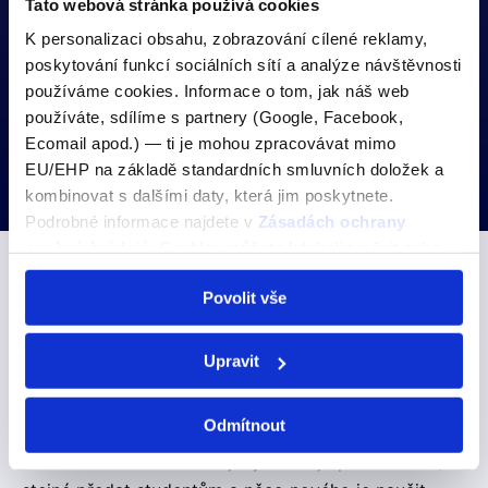
Tato webová stránka používá cookies
K personalizaci obsahu, zobrazování cílené reklamy,
poskytování funkcí sociálních sítí a analýze návštěvnosti
používáme cookies. Informace o tom, jak náš web
Dominik Hůček
používáte, sdílíme s partnery (Google, Facebook,
Lektor/ka angličtiny a němčiny
Ecomail apod.) — ti je mohou zpracovávat mimo
EU/EHP na základě standardních smluvních doložek a
S němčinou jsem vyrůstal
kombinovat s dalšími daty, která jim poskytnete.
Podrobné informace najdete v
Zásadách ochrany
osobních údajů
. Souhlas můžete kdykoli změnit nebo
odvolat v nastavení cookies, případně se obrátit na
Povolit vše
ÚOOÚ.
1. Proč vlastně učíš, co tě k tomu přivedlo?
Nejprve jsem chtěl učit, protože jsem si říkal, že je
Upravit
pro mě práce ušitá na míru. Jsem extrovertní, rád
poznávám nové lidi, a zároveň se považuji za
Odmítnout
klidného člověka, který rád pomáhá ostatním.
Zároveň chovám lásku k jazykům a je pro mě úcta, to