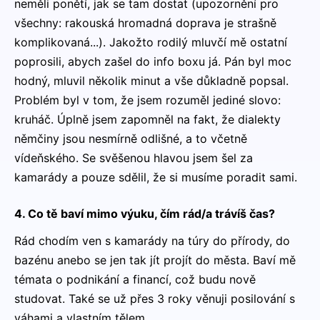
neměli ponětí, jak se tam dostat (upozornění pro
všechny: rakouská hromadná doprava je strašně
komplikovaná...). Jakožto rodilý mluvčí mě ostatní
poprosili, abych zašel do info boxu já. Pán byl moc
hodný, mluvil několik minut a vše důkladně popsal.
Problém byl v tom, že jsem rozuměl jediné slovo:
kruháč. Úplně jsem zapomněl na fakt, že dialekty
němčiny jsou nesmírně odlišné, a to včetně
vídeňského. Se svěšenou hlavou jsem šel za
kamarády a pouze sdělil, že si musíme poradit sami.
4. Co tě baví mimo výuku, čím rád/a trávíš čas?
Rád chodím ven s kamarády na túry do přírody, do
bazénu anebo se jen tak jít projít do města. Baví mě
témata o podnikání a financí, což budu nově
studovat. Také se už přes 3 roky věnuji posilování s
váhami a vlastním tělem.