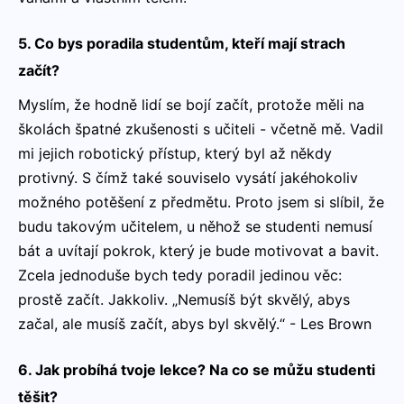
5. Co bys poradila studentům, kteří mají strach
začít?
Myslím, že hodně lidí se bojí začít, protože měli na
školách špatné zkušenosti s učiteli - včetně mě. Vadil
mi jejich robotický přístup, který byl až někdy
protivný. S čímž také souviselo vysátí jakéhokoliv
možného potěšení z předmětu. Proto jsem si slíbil, že
budu takovým učitelem, u něhož se studenti nemusí
bát a uvítají pokrok, který je bude motivovat a bavit.
Zcela jednoduše bych tedy poradil jedinou věc:
prostě začít. Jakkoliv. „Nemusíš být skvělý, abys
začal, ale musíš začít, abys byl skvělý.“ - Les Brown
6. Jak probíhá tvoje lekce? Na co se můžu studenti
těšit?