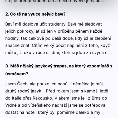
stejné předat studentům a něco nového je naučit.
2. Co tě na výuce nejvíc baví?
Baví mě doslova učit studenty. Baví mě sledovat
jejich pokroky, ať už jen v průběhu během každé
hodiny, tak celkově po delší době, kdy už je zlepšení
značně znát. Cítím velký pocit naplnění z toho, když
můžu jít ruku v ruce s lidmi, kteří si jdou za svými cíli.
3. Máš nějaký jazykový trapas, na který vzpomínáš s
úsměvem?
Jsem Čech, ale pouze jen napůl - němčina je můj
druhý rodný jazyk... Před rokem jsem s kámoši letěl
do Itálie přes Rakousko. Vlakem jsme jeli z Brna do
Vídně a od vídeňského nádraží jsme se potřebovali
dostat na hotel, který byl poměrně daleko a my