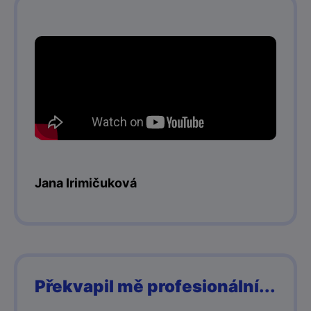
Jana Irimičuková
Překvapil mě profesionální...