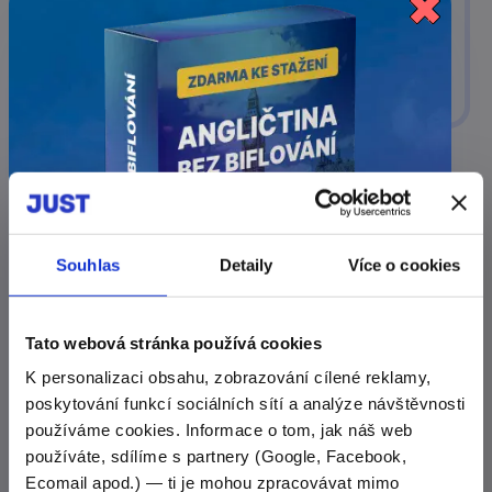
Lucie Ptáčková
Design & Interiér
10/10 za přizpůsobivost!...
Souhlas
Detaily
Více o cookies
10/10 za přizpůsobivost! Každý týden mám
program jiný a lektoři mi vždy vyšli vstříc!
Tato webová stránka používá cookies
Adam Kučera
K personalizaci obsahu, zobrazování cílené reklamy,
Obchodní zástupce
poskytování funkcí sociálních sítí a analýze návštěvnosti
ANGLIČTINA BEZ BIFLOVÁNÍ
používáme cookies. Informace o tom, jak náš web
E-mailový minikurz
ZDARMA
používáte, sdílíme s partnery (Google, Facebook,
Ecomail apod.) — ti je mohou zpracovávat mimo