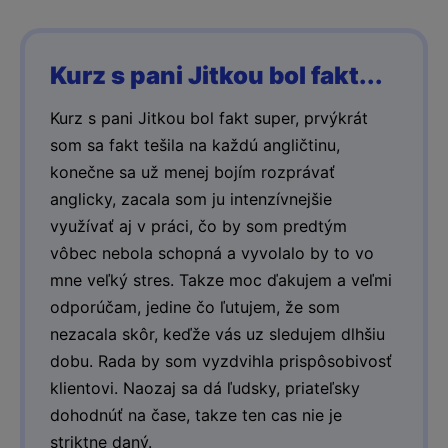
Kurz s pani Jitkou bol fakt...
Kurz s pani Jitkou bol fakt super, prvýkrát
som sa fakt tešila na každú angličtinu,
konečne sa už menej bojím rozprávať
anglicky, zacala som ju intenzívnejšie
využívať aj v práci, čo by som predtým
vôbec nebola schopná a vyvolalo by to vo
mne veľký stres. Takze moc ďakujem a veľmi
odporúčam, jedine čo ľutujem, že som
nezacala skôr, keďže vás uz sledujem dlhšiu
dobu. Rada by som vyzdvihla prispôsobivosť
klientovi. Naozaj sa dá ľudsky, priateľsky
dohodnúť na čase, takze ten cas nie je
striktne daný.