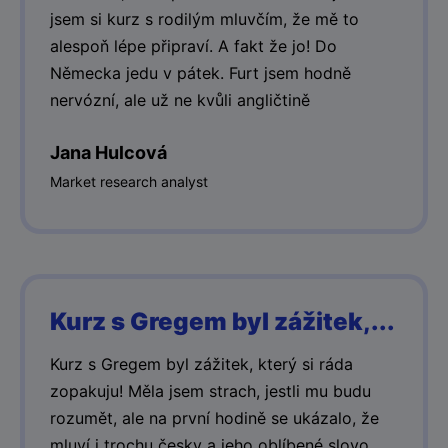
jsem si kurz s rodilým mluvčím, že mě to
alespoň lépe připraví. A fakt že jo! Do
Německa jedu v pátek. Furt jsem hodně
nervózní, ale už ne kvůli angličtině
Jana Hulcová
Market research analyst
Kurz s Gregem byl zážitek,...
Kurz s Gregem byl zážitek, který si ráda
zopakuju! Měla jsem strach, jestli mu budu
rozumět, ale na první hodině se ukázalo, že
mluví i trochu česky a jeho oblíbené slovo