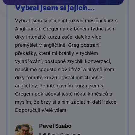
Vybral jsem si jejich...
Vybral jsem si jejich intenzivní měsíční kurz s
Angličanem Gregem a už během týdne jsem
díky intenzitě kurzu začal daleko více
přemýšlet v angličtině. Greg odstranil
překážky, které mi bránily v rychlém
vyjadřování, postupně zrychlil konverzaci,
naučil mě spoustu slov i frází a hlavně jsem
díky tomuto kurzu přestal mít strach z
angličtiny. Po intenzivním kurzu jsem s
Gregem pokračoval ještě několik měsíců a
myslím, že brzy si s ním zaplatím další lekce.
Doporučují vřelé všem.
Pavel Szabo
Full-Stack Developer