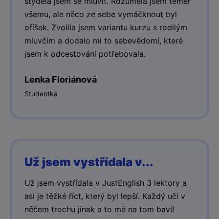
styděla jsem se mluvit. Rozuměla jsem téměř
všemu, ale něco ze sebe vymáčknout byl
oříšek. Zvolila jsem variantu kurzu s rodilým
mluvčím a dodalo mi to sebevědomí, které
jsem k odcestování potřebovala.
Lenka Floriánová
Studentka
Už jsem vystřídala v...
Už jsem vystřídala v JustEnglish 3 lektory a
asi je těžké říct, který byl lepší. Každý učí v
něčem trochu jinak a to mě na tom baví!