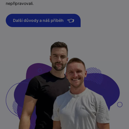
nepřipravovali.
👈
Další důvody a náš příběh