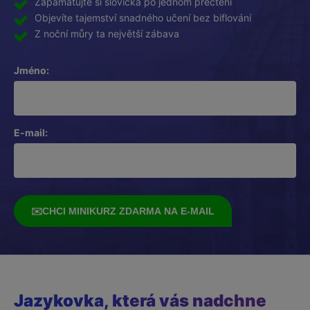
Zapamatujte si slovíčka po jednom přečtení
Objevíte tajemství snadného učení bez biflování
Z noční můry ta největší zábava
Jméno:
E-mail:
✉️
CHCI MINIKURZ ZDARMA NA E-MAIL
Jazykovka, která vás nadchne