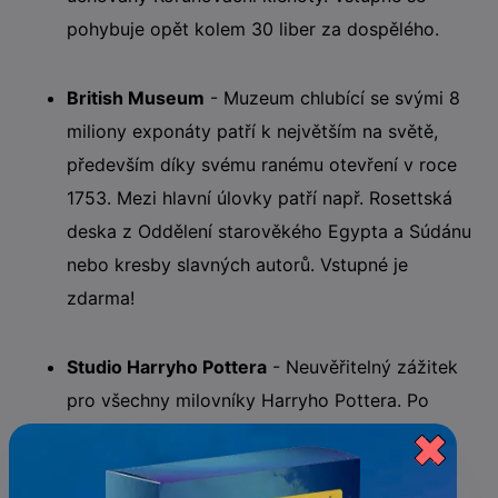
pohybuje opět kolem 30 liber za dospělého.
British Museum
- Muzeum chlubící se svými 8
miliony exponáty patří k největším na světě,
především díky svému ranému otevření v roce
1753. Mezi hlavní úlovky patří např. Rosettská
deska z Oddělení starověkého Egypta a Súdánu
nebo kresby slavných autorů. Vstupné je
zdarma!
Studio Harryho Pottera
- Neuvěřitelný zážitek
pro všechny milovníky Harryho Pottera. Po
dokončení produkce filmů byly tyto ateliéry
přestavěny v obrovskou expozici.