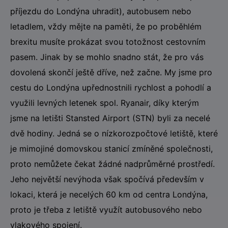
příjezdu do Londýna uhradit), autobusem nebo
letadlem, vždy mějte na paměti, že po proběhlém
brexitu musíte prokázat svou totožnost cestovním
pasem. Jinak by se mohlo snadno stát, že pro vás
dovolená skončí ještě dříve, než začne. My jsme pro
cestu do Londýna upřednostnili rychlost a pohodlí a
využili levných letenek spol. Ryanair, díky kterým
jsme na letišti Stansted Airport (STN) byli za necelé
dvě hodiny. Jedná se o nízkorozpočtové letiště, které
je mimojiné domovskou stanicí zmíněné společnosti,
proto nemůžete čekat žádné nadprůměrné prostředí.
Jeho největší nevýhoda však spočívá především v
lokaci, která je necelých 60 km od centra Londýna,
proto je třeba z letiště využít autobusového nebo
vlakového spojení.