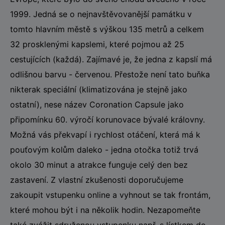
1999. Jedná se o nejnavštěvovanější památku v
tomto hlavním městě s výškou 135 metrů a celkem
32 prosklenými kapslemi, které pojmou až 25
cestujících (každá). Zajímavé je, že jedna z kapslí má
odlišnou barvu - červenou. Přestože není tato buňka
nikterak speciální (klimatizována je stejně jako
ostatní), nese název Coronation Capsule jako
připomínku 60. výročí korunovace bývalé královny.
Možná vás překvapí i rychlost otáčení, která má k
pouťovým kolům daleko - jedna otočka totiž trvá
okolo 30 minut a atrakce funguje celý den bez
zastavení. Z vlastní zkušenosti doporučujeme
zakoupit vstupenku online a vyhnout se tak frontám,
které mohou být i na několik hodin. Nezapomeňte