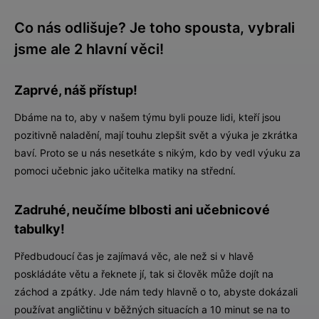
Co nás odlišuje? Je toho spousta, vybrali
jsme ale 2 hlavní věci!
Zaprvé, náš přístup!
Dbáme na to, aby v našem týmu byli pouze lidi, kteří jsou
pozitivně naladění, mají touhu zlepšit svět a výuka je zkrátka
baví. Proto se u nás nesetkáte s nikým, kdo by vedl výuku za
pomoci učebnic jako učitelka matiky na střední.
Zadruhé, neučíme blbosti ani učebnicové
tabulky!
Předbudoucí čas je zajímavá věc, ale než si v hlavě
poskládáte větu a řeknete jí, tak si člověk může dojít na
záchod a zpátky. Jde nám tedy hlavně o to, abyste dokázali
používat angličtinu v běžných situacích a 10 minut se na to