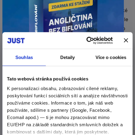
St. Paul's Cathedral
- Sídlo biskupa anglikánské
církve v Londýně pocházející ze 17. století je dle
mnoha světových zdrojů řazena na první místo
v žebříčku krásy. A nám nezbývá než tuto
informaci s hrdostí potvrdit - rozhodně se
návštěva vyplatí! ?
Souhlas
Detaily
Více o cookies
The Gherkin
- Novofuturistická výšková
Tato webová stránka používá cookies
budova dokončená v roce 2004 je jednou z
K personalizaci obsahu, zobrazování cílené reklamy,
atypických budov londýnského centra. Její tvar
poskytování funkcí sociálních sítí a analýze návštěvnosti
ANGLIČTINA BEZ BIFLOVÁNÍ
připomíná velkou okurku, proto ji nikdo ani
používáme cookies. Informace o tom, jak náš web
E-mailový minikurz
ZDARMA
oficiálním názvem “30 St Mary Axe” nenazývá.
používáte, sdílíme s partnery (Google, Facebook,
Ecomail apod.) — ti je mohou zpracovávat mimo
Nebaví vás se učit slovíčka
EU/EHP na základě standardních smluvních doložek a
opakováním?
Hyde Park
- Největší londýnský park o rozloze
kombinovat s dalšími daty, která jim poskytnete.