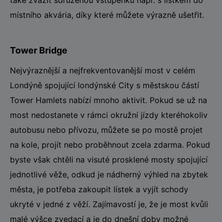
také zvážit sdruženou vstupenku např. s lístkem do
místního akvária, díky které můžete výrazně ušetřit.
Tower Bridge
Nejvýraznější a nejfrekventovanější most v celém
Londýně spojující londýnské City s městskou částí
Tower Hamlets nabízí mnoho aktivit. Pokud se už na
most nedostanete v rámci okružní jízdy kteréhokoliv
autobusu nebo přívozu, můžete se po mostě projet
na kole, projít nebo proběhnout zcela zdarma. Pokud
byste však chtěli na visuté prosklené mosty spojující
jednotlivé věže, odkud je nádherný výhled na zbytek
města, je potřeba zakoupit lístek a vyjít schody
ukryté v jedné z věží. Zajímavostí je, že je most kvůli
malé výšce zvedací a je do dnešní doby možné