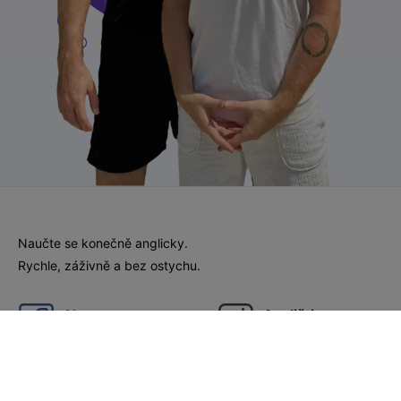
Naučte se konečně anglicky.
Rychle, záživně a bez ostychu.
Akce
Angličtina
na
FB
na
IG
Výuka
JustEnglish.cz