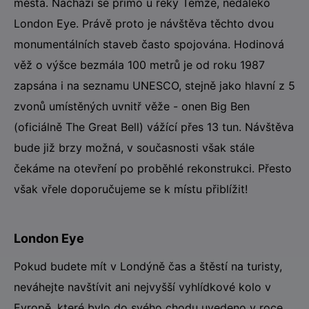
města. Nachází se přímo u řeky Temže, nedaleko
London Eye. Právě proto je návštěva těchto dvou
monumentálních staveb často spojována. Hodinová
věž o výšce bezmála 100 metrů je od roku 1987
zapsána i na seznamu UNESCO, stejně jako hlavní z 5
zvonů umístěných uvnitř věže - onen Big Ben
(oficiálně The Great Bell) vážící přes 13 tun. Návštěva
bude již brzy možná, v současnosti však stále
čekáme na otevření po proběhlé rekonstrukci. Přesto
však vřele doporučujeme se k místu přiblížit!
London Eye
Pokud budete mít v Londýně čas a štěstí na turisty,
neváhejte navštívit ani nejvyšší vyhlídkové kolo v
Evropě, které bylo do svého chodu uvedeno v roce