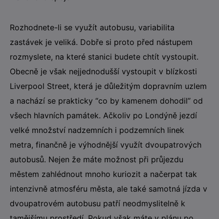
Rozhodnete-li se využít autobusu, variabilita
zastávek je veliká. Dobře si proto před nástupem
rozmyslete, na které stanici budete chtít vystoupit.
Obecně je však nejjednodušší vystoupit v blízkosti
Liverpool Street, která je důležitým dopravním uzlem
a nachází se prakticky “co by kamenem dohodil” od
všech hlavních památek. Ačkoliv po Londýně jezdí
velké množství nadzemních i podzemních linek
metra, finančně je výhodnější využít dvoupatrových
autobusů. Nejen že máte možnost při průjezdu
městem zahlédnout mnoho kuriozit a načerpat tak
intenzivně atmosféru města, ale také samotná jízda v
dvoupatrovém autobusu patří neodmyslitelně k
tamějšímu prostředí. Pokud však máte v plánu po