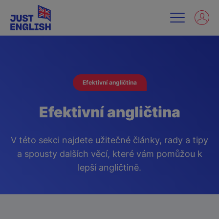
Efektivní angličtina
Efektivní angličtina
V této sekci najdete užitečné články, rady a tipy
a spousty dalších věcí, které vám pomůžou k
lepší angličtině.