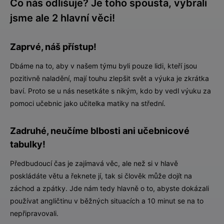
Co nás odlišuje? Je toho spousta, vybrali
jsme ale 2 hlavní věci!
Zaprvé, náš přístup!
Dbáme na to, aby v našem týmu byli pouze lidi, kteří jsou
pozitivně naladění, mají touhu zlepšit svět a výuka je zkrátka
baví. Proto se u nás nesetkáte s nikým, kdo by vedl výuku za
pomoci učebnic jako učitelka matiky na střední.
Zadruhé, neučíme blbosti ani učebnicové
tabulky!
Předbudoucí čas je zajímavá věc, ale než si v hlavě
poskládáte větu a řeknete jí, tak si člověk může dojít na
záchod a zpátky. Jde nám tedy hlavně o to, abyste dokázali
používat angličtinu v běžných situacích a 10 minut se na to
nepřipravovali.