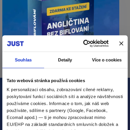
Souhlas
Detaily
Více o cookies
Tato webová stránka používá cookies
K personalizaci obsahu, zobrazování cílené reklamy,
poskytování funkcí sociálních sítí a analýze návštěvnosti
ANGLIČTINA BEZ BIFLOVÁNÍ
používáme cookies. Informace o tom, jak náš web
E-mailový minikurz
ZDARMA
používáte, sdílíme s partnery (Google, Facebook,
Ecomail apod.) — ti je mohou zpracovávat mimo
Nebaví vás se učit slovíčka
EU/EHP na základě standardních smluvních doložek a
opakováním?