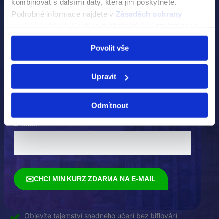
kombinovat s dalšími daty, která jim poskytnete.
NEMUSÍTE
Podrobné informace najdete v
Zásadách ochrany
osobních údajů
. Souhlas můžete kdykoli změnit nebo
Zapamatujte si slovíčka po jednom přečtení
odvolat v nastavení cookies, případně se obrátit na
Objevíte tajemství snadného učení bez biflování
Povolit vše
ÚOOÚ.
Z noční můry ta největší zábava
Upravit
Jméno:
Odmítnout
E-mail:
ANGLIČTINA BEZ BIFLOVÁNÍ
E-mailový minikurz
ZDARMA
Nebaví vás se učit slovíčka opakováním?
✉️
CHCI MINIKURZ ZDARMA NA E-MAIL
NEMUSÍTE
Zapamatujte si slovíčka po jednom přečtení
Objevíte tajemství snadného učení bez biflování