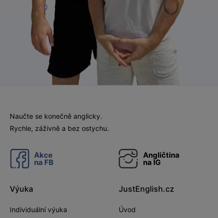
Naučte se konečně anglicky.
Rychle, záživně a bez ostychu.
Akce
Angličtina
na
FB
na
IG
Výuka
JustEnglish.cz
Individuální výuka
Úvod