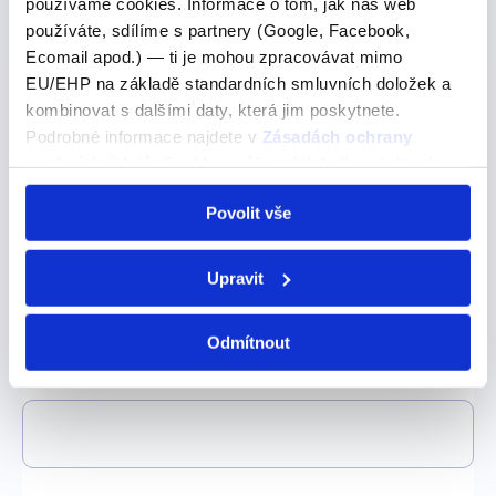
používáme cookies. Informace o tom, jak náš web
používáte, sdílíme s partnery (Google, Facebook,
Ecomail apod.) — ti je mohou zpracovávat mimo
EU/EHP na základě standardních smluvních doložek a
Příjmení:
kombinovat s dalšími daty, která jim poskytnete.
Podrobné informace najdete v
Zásadách ochrany
osobních údajů
. Souhlas můžete kdykoli změnit nebo
odvolat v nastavení cookies, případně se obrátit na
Povolit vše
ÚOOÚ.
E-mail:
Upravit
Odmítnout
Telefon: