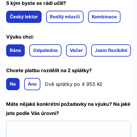
S kým byste se rádi učili?
Český lektor
Rodilý mluvčí
Kombinace
Výuku chci:
Ráno
Odpoledne
Večer
Jsem flexibilní
Chcete platbu rozdělit na 2 splátky?
Ne
Ano
Dvě splátky po
4 955
Kč
Máte nějaké konkrétní požadavky na výuku?
Na jaké
jste podle Vás úrovni?