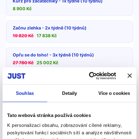
Kurz pro začátečníky - 1x týdně (10 týdnů)
8 900 Kč
Začnu zlehka - 2x týdně (10 týdnů)
19 820 Kč
17 838 Kč
Opřu se do toho! - 3x týdně (10 týdnů)
27 780 Kč
25 002 Kč
Jdu do toho na 110 % - 4x týdně (10 týdnů)
31 180 Kč
28 062 Kč
Souhlas
Detaily
Více o cookies
Chci zadat slevový kód
Tato webová stránka používá cookies
K personalizaci obsahu, zobrazování cílené reklamy,
Jméno:
poskytování funkcí sociálních sítí a analýze návštěvnosti