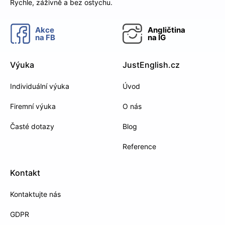
Rychle, záživně a bez ostychu.
Akce
Angličtina
na
FB
na
IG
Výuka
JustEnglish.cz
Individuální výuka
Úvod
Firemní výuka
O nás
Časté dotazy
Blog
Reference
Kontakt
Kontaktujte nás
GDPR